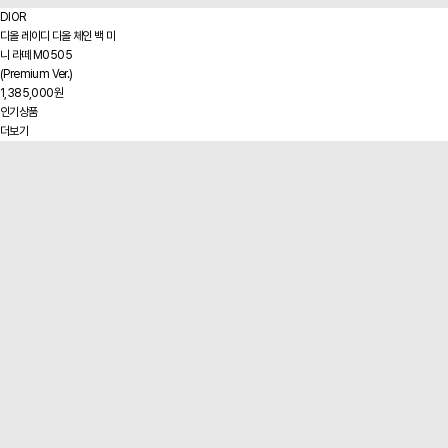
DIOR
디올 레이디 디올 체인 백 미
니 라떼 M0505
(Premium Ver.)
1,385,000원
인기상품
더보기