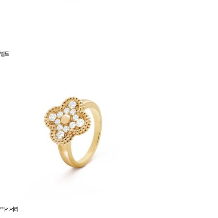
벨트
악세서리