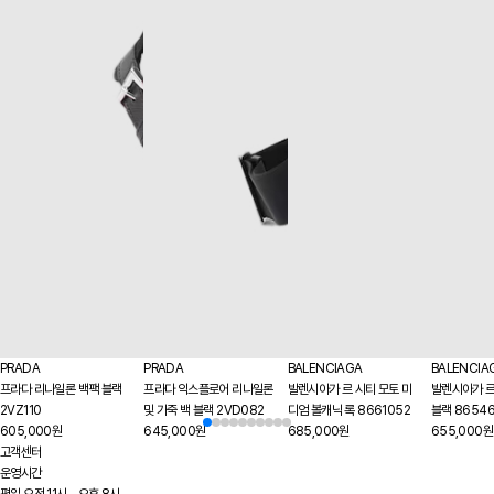
PRADA
PRADA
BALENCIAGA
BALENCIA
프라다 리나일론 백팩 블랙
프라다 익스플로어 리나일론
발렌시아가 르 시티 모토 미
발렌시아가 르
2VZ110
및 가죽 백 블랙 2VD082
디엄 볼캐닉 록 8661052
블랙 8654
605,000원
645,000원
685,000원
655,000원
고객센터
운영시간
평일 오전 11시 - 오후 8시