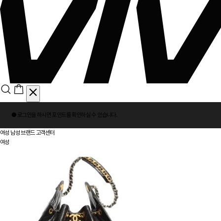
회
● 로그인을 하시면
포인트
를 확인하실 수 있습니다.
원
로
여성
남성
브랜드
고객센터
그
여성
인