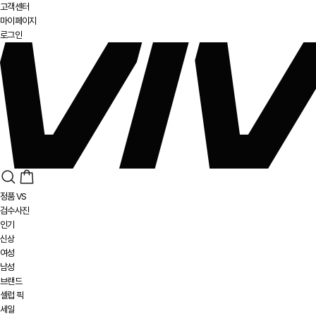
고객센터
마이페이지
로그인
정품 VS
검수사진
인기
신상
여성
남성
브랜드
셀럽 픽
세일