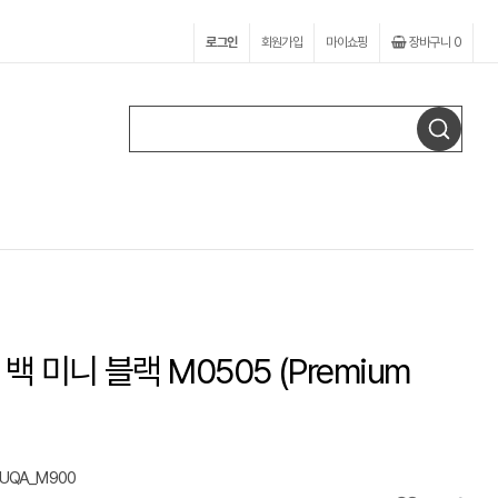
로그인
회원가입
마이쇼핑
장바구니
0
 미니 블랙 M0505 (Premium
UQA_M900