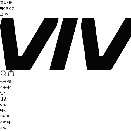
고객센터
마이페이지
로그인
정품 VS
검수사진
인기
신상
여성
남성
브랜드
셀럽 픽
세일