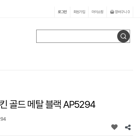
로그인
회원가입
마이쇼핑
장바구니
0
 골드 메탈 블랙 AP5294
294