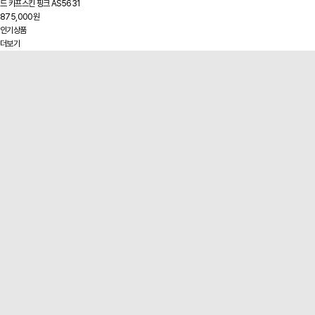
드 카프스킨 핑크 AS5631
875,000원
인기상품
더보기