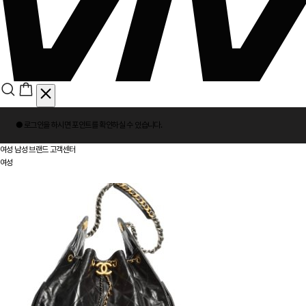
회
● 로그인을 하시면
포인트
를 확인하실 수 있습니다.
원
로
여성
남성
브랜드
고객센터
그
여성
인