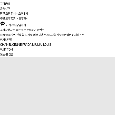
고객센터
운영시간
평일 오전 11시 - 오후 8시
주말 오후 12시 - 오후 8시
카카오톡 상담하기
공지사항
자주 묻는 질문
문의하기
이벤트
정품 vs
검수사진
셀럽 픽
세일
리뷰
이벤트
공지사항
자주묻는질문
위시리스트
인기브랜드
CHANEL
CELINE
PRADA
MIUMIU
LOUIS
VUITTON
오늘 본 상품