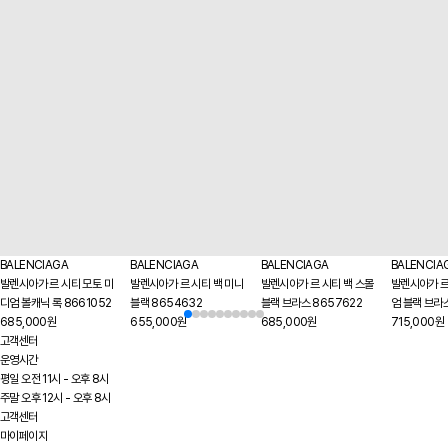
BALENCIAGA
BALENCIAGA
BALENCIAGA
BALENCIA
발렌시아가 르 시티 모토 미
발렌시아가 르 시티 백 미니
발렌시아가 르 시티 백 스몰
발렌시아가 르
디엄 볼캐닉 록 8661052
블랙 8654632
블랙 브라스 8657622
엄 블랙 브라
685,000원
655,000원
685,000원
715,000원
고객센터
운영시간
평일 오전 11시 - 오후 8시
주말 오후 12시 - 오후 8시
고객센터
마이페이지