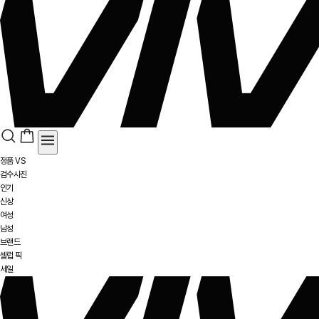
정품 VS
검수사진
인기
신상
여성
남성
브랜드
셀럽 픽
세일