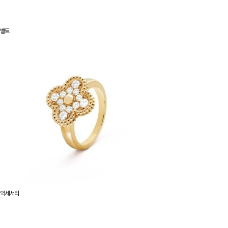
벨트
악세서리