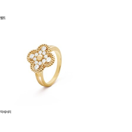
벨트
악세서리