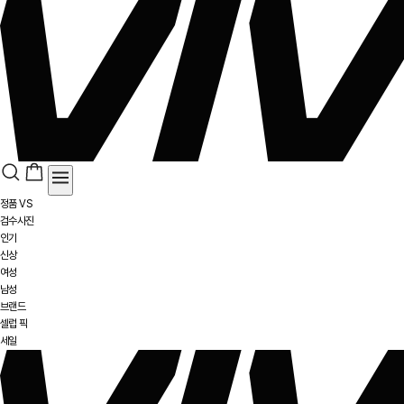
정품 VS
검수사진
인기
신상
여성
남성
브랜드
셀럽 픽
세일