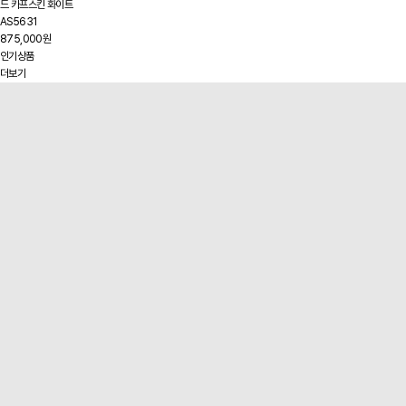
드 카프스킨 화이트
AS5631
875,000원
인기상품
더보기