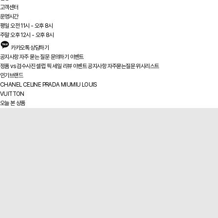
고객센터
운영시간
평일 오전 11시 - 오후 8시
주말 오후 12시 - 오후 8시
카카오톡 상담하기
공지사항
자주 묻는 질문
문의하기
이벤트
정품 vs
검수사진
셀럽 픽
세일
리뷰
이벤트
공지사항
자주묻는질문
위시리스트
인기브랜드
CHANEL
CELINE
PRADA
MIUMIU
LOUIS
VUITTON
오늘 본 상품