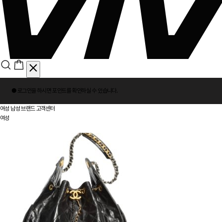
회
● 로그인을 하시면
포인트
를 확인하실 수 있습니다.
원
로
여성
남성
브랜드
고객센터
그
여성
인