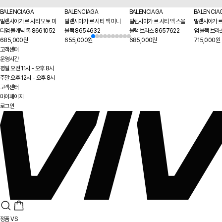
BALENCIAGA
BALENCIAGA
BALENCIAGA
BALENCIA
발렌시아가 르 시티 모토 미
발렌시아가 르 시티 백 미니
발렌시아가 르 시티 백 스몰
발렌시아가 르
디엄 볼캐닉 록 8661052
블랙 8654632
블랙 브라스 8657622
엄 블랙 브라
685,000원
655,000원
685,000원
715,000원
고객센터
운영시간
평일 오전 11시 - 오후 8시
주말 오후 12시 - 오후 8시
고객센터
마이페이지
로그인
정품 VS