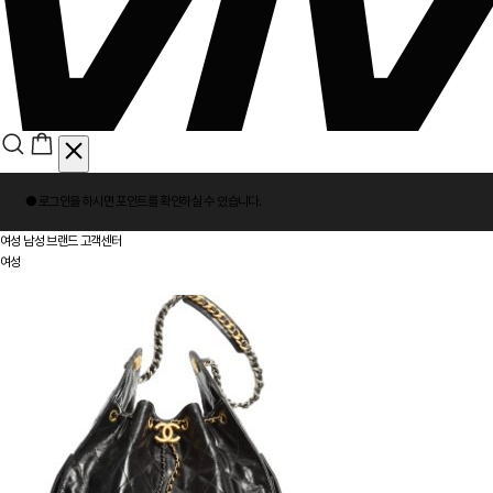
회
● 로그인을 하시면
포인트
를 확인하실 수 있습니다.
원
로
여성
남성
브랜드
고객센터
그
여성
인