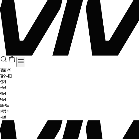
정품 VS
검수사진
인기
신상
여성
남성
브랜드
셀럽 픽
세일