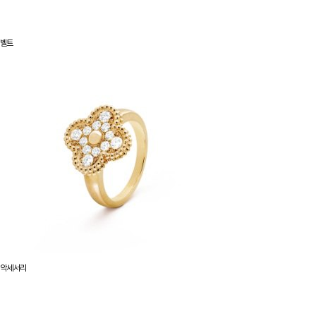
벨트
악세서리