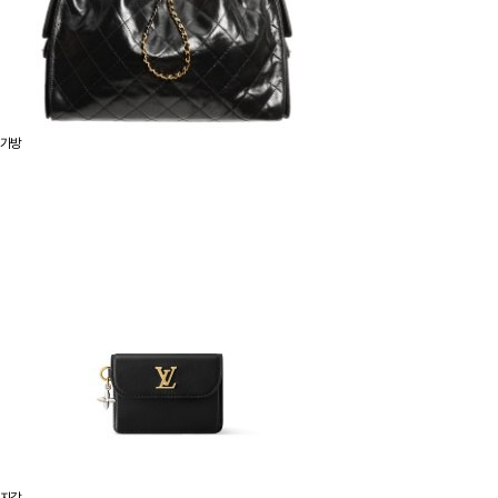
가방
지갑