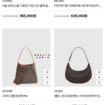
CHANEL
MIU MIU
샤넬 25백 스몰 그레인드 카프스킨 블랙 골드 메탈 AS5293
미우미우 완더 마테라쎄 나파 레더 호보 백 스몰 블랙 5BC125
855,000원
639,000원
12,598,000원
3,750,000원
GOYARD
CELINE
고야드 보헴 호보백 PM
셀린느 트리오페 캔버스 아바 호보백 탄 193952