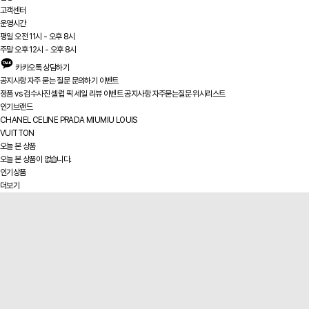
고객센터
운영시간
평일 오전 11시 - 오후 8시
주말 오후 12시 - 오후 8시
카카오톡 상담하기
공지사항
자주 묻는 질문
문의하기
이벤트
정품 vs
검수사진
셀럽 픽
세일
리뷰
이벤트
공지사항
자주묻는질문
위시리스트
인기브랜드
CHANEL
CELINE
PRADA
MIUMIU
LOUIS
VUITTON
오늘 본 상품
오늘 본 상품이 없습니다.
인기상품
더보기