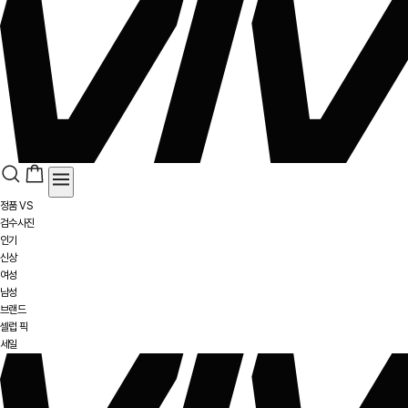
정품 VS
검수사진
인기
신상
여성
남성
브랜드
셀럽 픽
세일