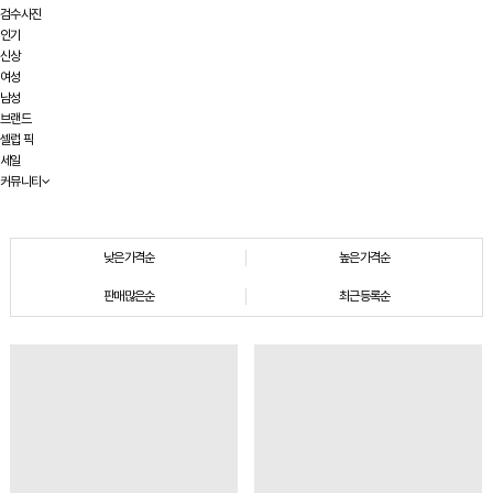
검수사진
인기
신상
여성
남성
브랜드
셀럽 픽
세일
커뮤니티
낮은가격순
높은가격순
판매많은순
최근등록순