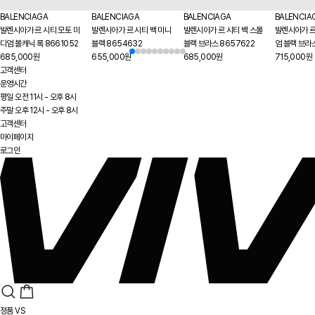
BALENCIAGA
BALENCIAGA
BALENCIAGA
BALENCIA
발렌시아가 르 시티 모토 미
발렌시아가 르 시티 백 미니
발렌시아가 르 시티 백 스몰
발렌시아가 르
디엄 볼캐닉 록 8661052
블랙 8654632
블랙 브라스 8657622
엄 블랙 브라
685,000원
655,000원
685,000원
715,000원
고객센터
운영시간
평일 오전 11시 - 오후 8시
주말 오후 12시 - 오후 8시
고객센터
마이페이지
로그인
정품 VS