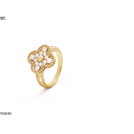
벨트
악세서리