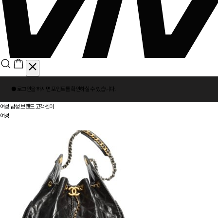
회
● 로그인을 하시면
포인트
를 확인하실 수 있습니다.
원
로
여성
남성
브랜드
고객센터
그
여성
인