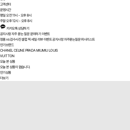
고객센터
운영시간
평일 오전 11시 - 오후 8시
주말 오후 12시 - 오후 8시
카카오톡 상담하기
공지사항
자주 묻는 질문
문의하기
이벤트
정품 vs
검수사진
셀럽 픽
세일
리뷰
이벤트
공지사항
자주묻는질문
위시리스트
인기브랜드
CHANEL
CELINE
PRADA
MIUMIU
LOUIS
VUITTON
오늘 본 상품
오늘 본 상품이 없습니다.
인기상품
더보기